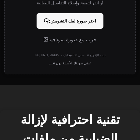
أو انقر لتصفح وإصلاح التفاصيل الضبابية
اختر صورة لفك التشويش
جرب مع صورة نموذجية
إخراج 4K ثابت
حتى 50 ميجابايت
JPG, PNG, WebP
تبقى صورتك الأصلية دون تغيير.
تقنية احترافية لإزالة
الضبابية من ملفات