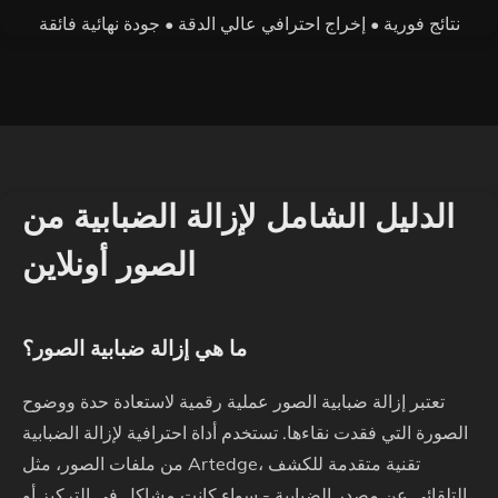
نتائج فورية • إخراج احترافي عالي الدقة • جودة نهائية فائقة
الدليل الشامل لإزالة الضبابية من
الصور أونلاين
ما هي إزالة ضبابية الصور؟
تعتبر إزالة ضبابية الصور عملية رقمية لاستعادة حدة ووضوح
الصورة التي فقدت نقاءها. تستخدم أداة احترافية لإزالة الضبابية
من ملفات الصور، مثل Artedge، تقنية متقدمة للكشف
التلقائي عن مصدر الضبابية - سواء كانت مشاكل في التركيز أو