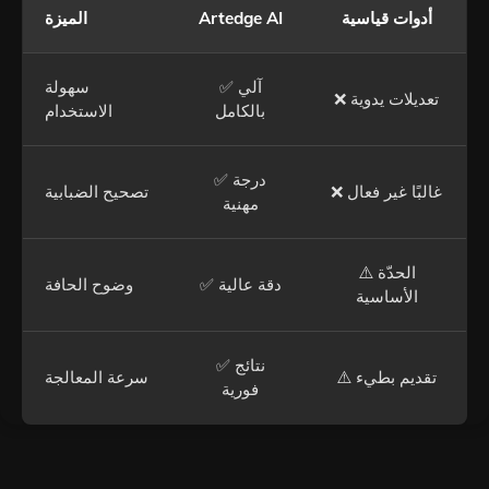
أدوات قياسية
Artedge AI
الميزة
✅ آلي
سهولة
❌ تعديلات يدوية
بالكامل
الاستخدام
✅ درجة
❌ غالبًا غير فعال
تصحيح الضبابية
مهنية
⚠️ الحدّة
✅ دقة عالية
وضوح الحافة
الأساسية
✅ نتائج
⚠️ تقديم بطيء
سرعة المعالجة
فورية