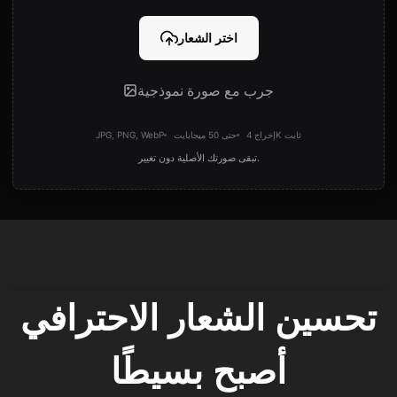
اختر الشعار
جرب مع صورة نموذجية
إخراج 4K ثابت
حتى 50 ميجابايت
JPG, PNG, WebP
تبقى صورتك الأصلية دون تغيير.
تحسين الشعار الاحترافي
أصبح بسيطًا