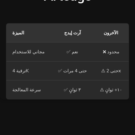
الآخرون
آرت إيدج
الميزة
❌ محدود
✅ نعم
مجاني للاستخدام
⚠️ حتى 2x
✅ حتى 4 مرات
ترقية 4K
⚠️ ١٠+ ثوانٍ
✅ ٣ ثوانٍ
سرعة المعالجة