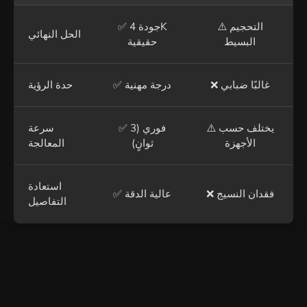
⚠️ التحجيم
✅ جودة 4K
الحل النهائي
البسيط
حقيقية
❌ غالبًا ضبابي
✅ درجة مهنية
حدة الرؤية
⚠️ يختلف حسب
✅ فوري (3
سرعة
الأجهزة
ثوانٍ)
المعالجة
استعادة
❌ فقدان النسيج
✅ عالية الدقة
التفاصيل