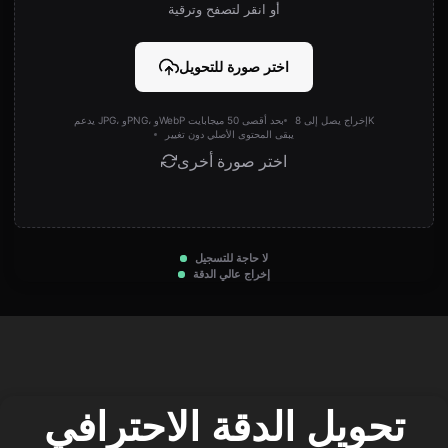
أو انقر لتصفح وترقية
اختر صورة للتحويل
إخراج يصل إلى 8K
يدعم JPG، وPNG، وWebP بحد أقصى 50 ميجابايت
يبقى المحتوى الأصلي دون تغيير
اختر صورة أخرى
لا حاجة للتسجيل
إخراج عالي الدقة
تحويل الدقة الاحترافي