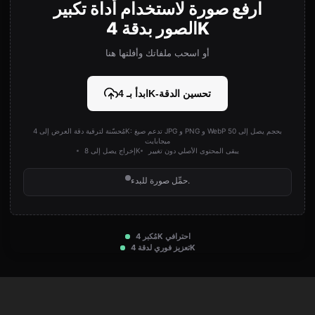
ارفع صورة لاستخدام أداة تكبير
الصور بدقة 4K
أو اسحب ملفاتك وأفلتها هنا
ابدأ بـ 4K-تحسين الدقة
مُحسّنة لترقية دقة العرض إلى 4K: تدعم صيغ JPG و PNG و WebP بحجم يصل إلى 50
ميجابايت
يبقى المحتوى الأصلي دون تغيير
إخراج يصل إلى 8K
حمِّل صورة للبدء.
مُكبر 4K احترافي
تعزيز فوري لدقة 4K