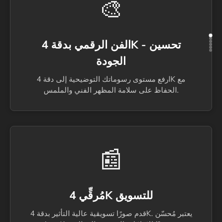
🎨
الفن الرقمي بدقة 4K - تحسين
الجودة
ارفع مستوى رسوماتك التوضيحية إلى دقة 4K مع
الحفاظ على سلامة المظهر الفني والملمس.
📰
مُرقِّي 4K للتسويق
قدم صورًا تسويقية عالية التأثير بدقة 4K. يعتبر مُحسّن