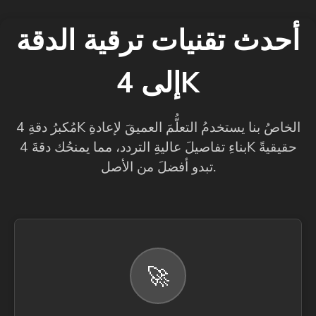
أحدث تقنيات ترقية الدقة
إلى 4K
مُكبرُ دقةِ 4K الخاصُ بنا يستخدمُ التعلُّمَ العميقَ لإعادةِ
بناءِ تفاصيلَ عاليةِ التردد، مما يمنحُك دقةَ 4K حقيقيةً
تبدو أفضلَ من الأصل.
🚀