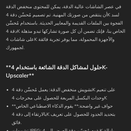
في عصر الشاشات عالية الدقة، يمكن للمحتوى منخفض الدقة
أن ينتقص من صورتك المهنية. تم تصميم مُحسِّن دقة 4K لسد
الفجوة بين الملفات القديمة والمعايير الحديثة. باستخدام مُحسِّن
دقة 4K الخاص بنا، فإنك تضمن أن كل صورة تشاركها تبدو مذهلة
على شاشات 4K والأجهزة المحمولة، مما يوفر تجربة فائقة
لجمهورك.
**حلول لمشاكل الدقة الشائعة باستخدام 4K-
Upscaler**
تشويش منخفض الدقة: يعمل مُحسِّن دقة 4K على تنعيم
وحدات البكسل المربعة للحصول على مخرجات 4K
**حواف غير واضحة:** يقوم الذكاء الاصطناعي الخاص
بالارتقاء إلى دقة 4K بتحديد الحدود للحصول على تعريف
فائق.
تشويهات JPEG: يقوم مُحسّن دقة العرض إلى 4K بإزالة