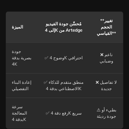
**تغيير
مُحسِّن جودة الفيديو
الحجم
الميزة
إلى 4K من Artedge
القياسي**
جودة
❌ ناعم
✅ وضوح 4K احترافي
بصرية بدقة
وضبابي
4K
❌ لا تفاصيل
✅ منطق متقدم للذكاء
إعادة البناء
جديدة
الاصطناعي بدقة 4K
التفصيلي
سرعة
⚠️ بطيء أو
✅ رفع دقة 4K سريع
المعالجة
جودة رديئة
بدقة 4K