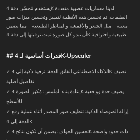
يستخدم مُحسّن دقة 4K لدينا معماريات عصبية متعددة
الطبقات. تم تحسين هذه الأنظمة لتمييز وتحسين ميزات صور
معينة—مثل الشعر والأقمشة والمناظر الطبيعية—مما يضمن
أن تبدو كل صورة تمت ترقيتها إلى دقة 4K طبيعية واحترافية.
## قدرات أساسية لـ 4K-Upscaler
✓ الذكاء الاصطناعي الفائق الدقة: ترقية ذكية إلى 4K تضيف
تفاصيل أصلية
✓ إعادة بناء الملمس: مُكبر الصورة 4K يضيف حدة وواقعية
للأسطح
✓ إزالة الضوضاء الذكية: تنظيف صور المصدر أثناء عملية رفع
الدقة إلى 4K
✓ تحسين الحواف: يضمن أن تكون نتائج 4K ذات حدود واضحة