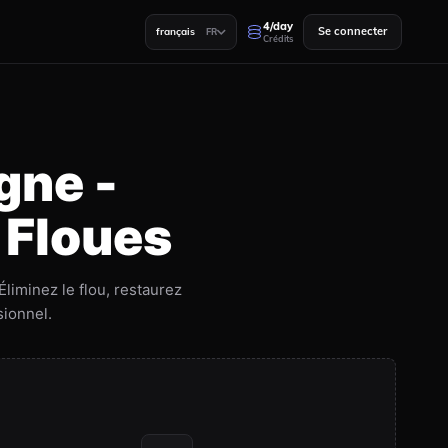
4/day
Se connecter
français
FR
Crédits
gne -
 Floues
liminez le flou, restaurez
sionnel.