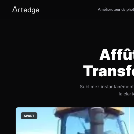
Améliorateur de pho
Affû
Transf
Sublimez instantanément l
la clar
AVANT