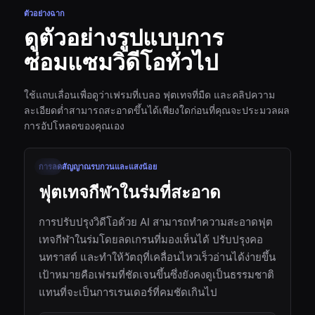
ตัวอย่างฉาก
ดูตัวอย่างรูปแบบการ
ซ่อมแซมวิดีโอทั่วไป
ใช้แถบเลื่อนเพื่อดูว่าเฟรมที่เบลอ ฟุตเทจที่มืด และคลิปความ
ละเอียดต่ำสามารถสะอาดขึ้นได้เพียงใดก่อนที่คุณจะประมวลผล
การอัปโหลดของคุณเอง
00:18
การลดสัญญาณรบกวนและแสงน้อย
ก่อน
หลัง
ฟุตเทจกีฬาในร่มที่สะอาด
การปรับปรุงวิดีโอด้วย AI สามารถทำความสะอาดฟุต
เทจกีฬาในร่มโดยลดเกรนที่มองเห็นได้ ปรับปรุงคอ
นทราสต์ และทำให้วัตถุที่เคลื่อนไหวเร็วอ่านได้ง่ายขึ้น
เป้าหมายคือเฟรมที่ชัดเจนขึ้นซึ่งยังคงดูเป็นธรรมชาติ
แทนที่จะเป็นการเรนเดอร์ที่คมชัดเกินไป