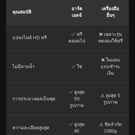
อาร์ต
เครื่องมือ
คุณสมบัติ
เอดจ์
อื่นๆ
✅ ฟรี
❌ เฉพาะรุ่น
แปลงไฟล์ HD ฟรี
ตลอดไป
ทดลองใช้ฟรี
❌ ในแผน
ไม่มีลายน้ำ
✅ ใช่
แบบชำระ
เงิน
✅ สูงสุด
⚠️ สูงสุด 5
การประมวลผลเป็นชุด
50
รูปภาพ
รูปภาพ
✅ สูงสุด
⚠️ ขีดจำกัด
ความละเอียดสูงสุด
4K
1080p