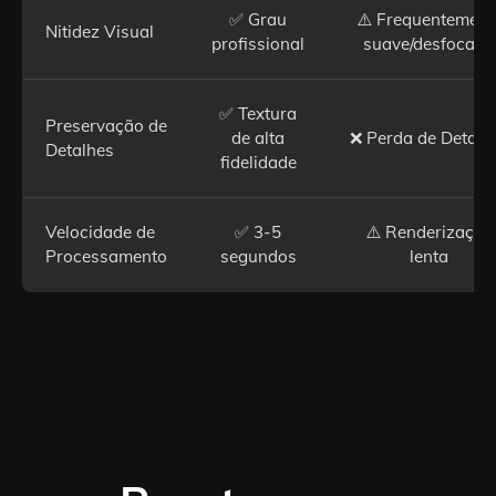
✅ Grau
⚠️ Frequentement
Nitidez Visual
profissional
suave/desfocado
✅ Textura
Preservação de
de alta
❌ Perda de Detalh
Detalhes
fidelidade
Velocidade de
✅ 3-5
⚠️ Renderização
Processamento
segundos
lenta