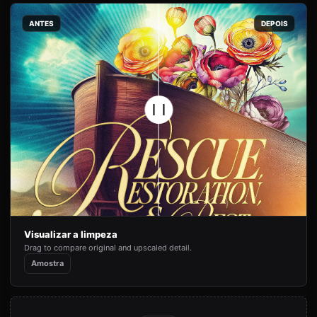
ANTES
DEPOIS
Visualizar a limpeza
Drag to compare original and upscaled detail.
Amostra