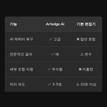
기능
Artedge AI
기본 편집기
AI 캐릭터 복구
✅ 고급
❌ 일반 흐림
전문적인 결과
✅ 예
⚠️ 변수
세부 조항 지원
✅ 우수함
❌ 미흡한
처리 속도
✅ 3-5초
⚠️ 10초 이상