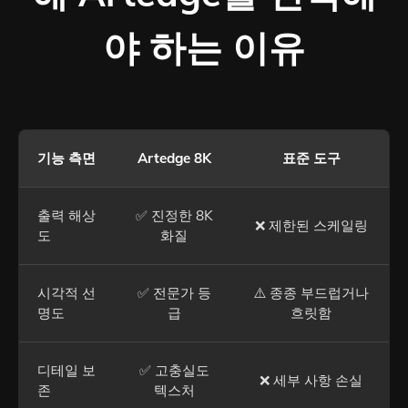
야 하는 이유
기능 측면
Artedge 8K
표준 도구
출력 해상
✅ 진정한 8K
❌ 제한된 스케일링
도
화질
시각적 선
✅ 전문가 등
⚠️ 종종 부드럽거나
명도
급
흐릿함
디테일 보
✅ 고충실도
❌ 세부 사항 손실
존
텍스처