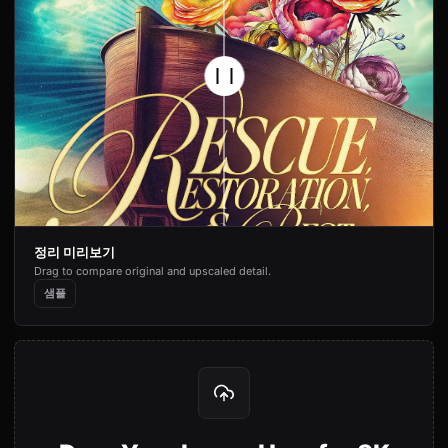
정리 미리보기
Drag to compare original and upscaled detail.
샘플