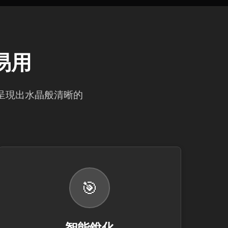
單易用
內呈現出水晶般清晰的
🎯
智能銳化