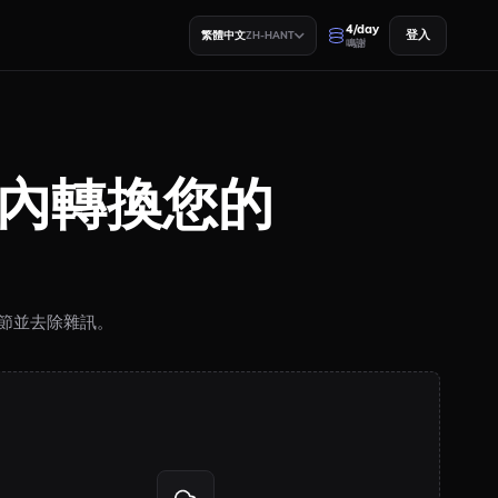
4/day
登入
繁體中文
ZH-HANT
鳴謝
秒鐘內轉換您的
細節並去除雜訊。