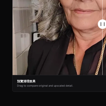
預覽清理效果
Drag to compare original and upscaled detail.