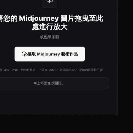
將您的 Midjourney 圖片拖曳至此
處進行放大
或點擊瀏覽
選取 Midjourney 藝術作品
援 JPG、PNG、WebP 格式，上限為 50MB
最高輸出8K
原始內容保持不變
上傳圖像以開始。