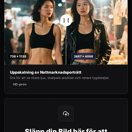
736 x 1130
2667 x 4096
Uppskalning av Nattmarknadsporträtt
Dra för att se rikare ljus, skarpare ansikten och renare tygdetaljer.
HD-prov
Släpp din Bild här för att