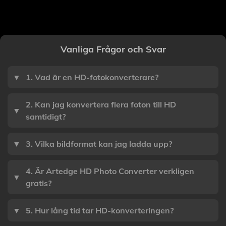
Vanliga Frågor och Svar
▼
1. Vad är en HD-fotokonverterare?
2. Kan jag konvertera flera foton till HD
▼
samtidigt?
▼
3. Vilka bildformat kan jag ladda upp?
4. Är Artedge HD Photo Converter verkligen
▼
gratis?
▼
5. Hur lång tid tar HD-konverteringen?