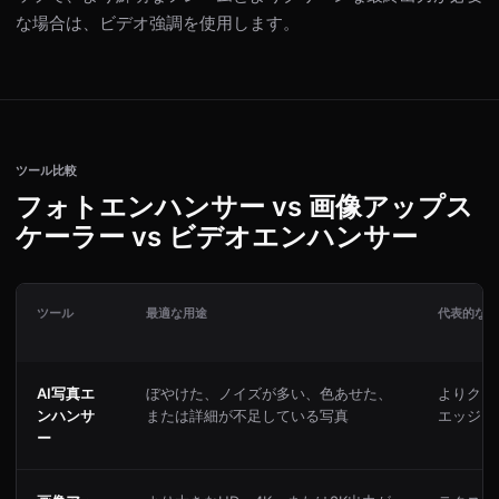
な場合は、ビデオ強調を使用します。
ツール比較
フォトエンハンサー vs 画像アップス
ケーラー vs ビデオエンハンサー
ツール
最適な用途
代表的な結
AI写真エ
ぼやけた、ノイズが多い、色あせた、
よりクリ
ンハンサ
または詳細が不足している写真
エッジ、
ー