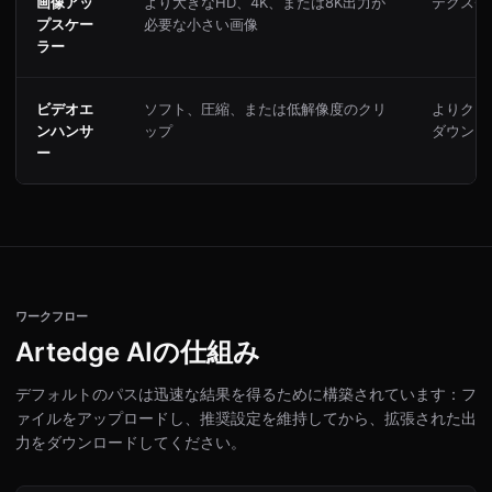
画像アッ
より大きなHD、4K、または8K出力が
テクスチ
プスケー
必要な小さい画像
ラー
ビデオエ
ソフト、圧縮、または低解像度のクリ
よりクリ
ンハンサ
ップ
ダウンロ
ー
ワークフロー
Artedge AIの仕組み
デフォルトのパスは迅速な結果を得るために構築されています：フ
ァイルをアップロードし、推奨設定を維持してから、拡張された出
力をダウンロードしてください。