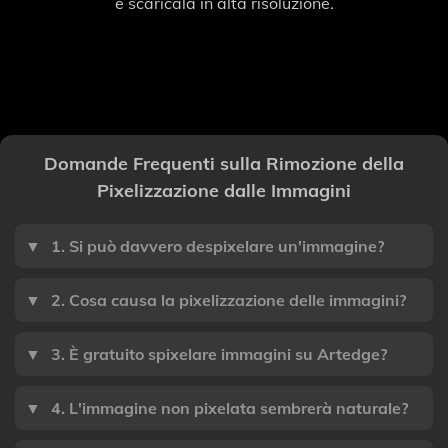
e scaricala in alta risoluzione.
Domande Frequenti sulla Rimozione della
Pixelizzazione dalle Immagini
▼
1. Si può davvero despixelare un'immagine?
▼
2. Cosa causa la pixelizzazione delle immagini?
▼
3. È gratuito spixelare immagini su Artedge?
▼
4. L'immagine non pixelata sembrerà naturale?