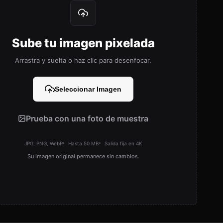
Sube tu imagen pixelada
Arrastra y suelta o haz clic para desenfocar.
Seleccionar Imagen
Prueba con una foto de muestra
JPG, PNG, WebP
Hasta 50 MB
Salida fija en 4K
Su imagen original permanece sin cambios.