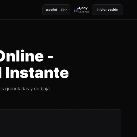
4/day
Iniciar sesión
español
ES
Créditos
nline -
l Instante
s granuladas y de baja