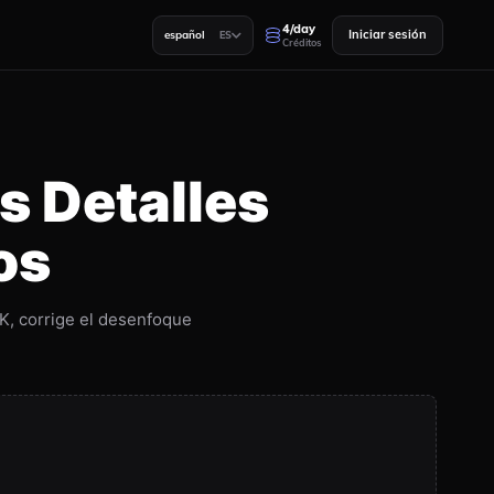
4/day
Iniciar sesión
español
ES
Créditos
s Detalles
os
4K, corrige el desenfoque