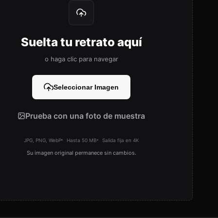
Suelta tu retrato aquí
o haga clic para navegar
Seleccionar Imagen
Prueba con una foto de muestra
JPG, PNG, WebP
Hasta 50 MB
Salida fija en 4K
Su imagen original permanece sin cambios.