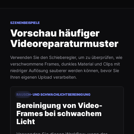
SZENENBEISPIELE
Vorschau häufiger
Videoreparaturmuster
Verwenden Sie den Schieberegler, um zu überprüfen, wie
verschwommene Frames, dunkles Material und Clips mit
niedriger Auflösung sauberer werden können, bevor Sie
Ihren eigenen Upload verarbeiten.
00:18
RAUSCH- UND SCHWACHLICHTBEREINIGUNG
Vorher
Nachher
Bereinigung von Video-
Frames bei schwachem
Licht