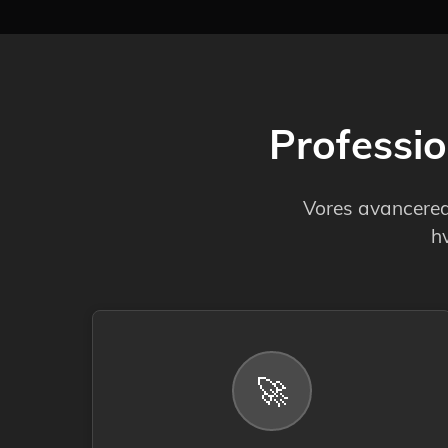
Professio
Vores avancerede
hv
🚀