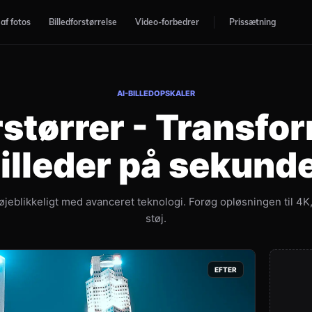
af fotos
Billedforstørrelse
Video-forbedrer
Prissætning
AI-BILLEDOPSKALER
rstørrer - Transfo
illeder på sekund
 øjeblikkeligt med avanceret teknologi. Forøg opløsningen til 4K,
støj.
EFTER