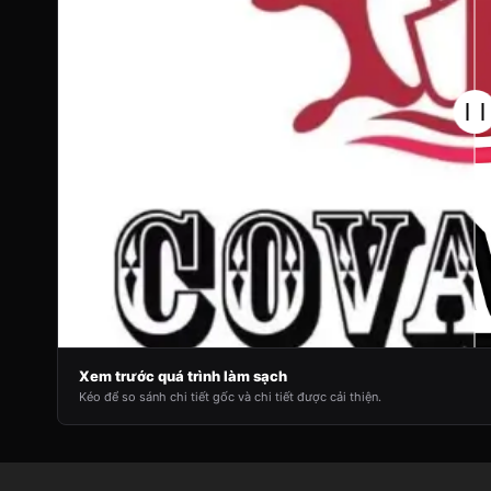
Xem trước quá trình làm sạch
Kéo để so sánh chi tiết gốc và chi tiết được cải thiện.