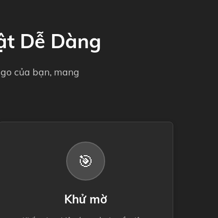
ật Dễ Dàng
 logo của bạn, mang
🎯
Khử mờ