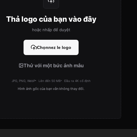
Thả logo của bạn vào đây
hoặc nhấp để duyệt
Chọnnez le logo
Thử với một bức ảnh mẫu
JPG, PNG, WebP
Lên đến 50 MB
Đầu ra 4K cố định
Hình ảnh gốc của bạn vẫn không thay đổi.