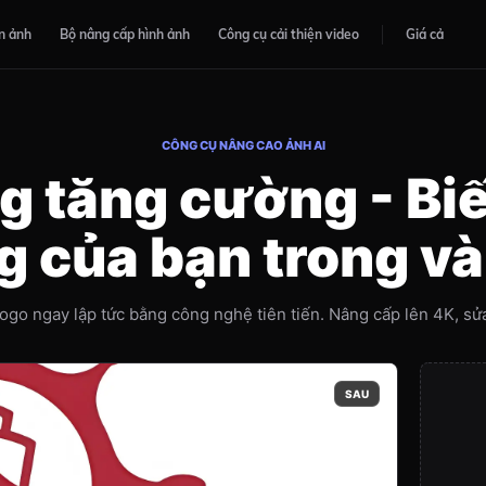
n ảnh
Bộ nâng cấp hình ảnh
Công cụ cải thiện video
Giá cả
CÔNG CỤ NÂNG CAO ẢNH AI
g tăng cường - Biế
 của bạn trong và
ogo ngay lập tức bằng công nghệ tiên tiến. Nâng cấp lên 4K, sửa 
SAU