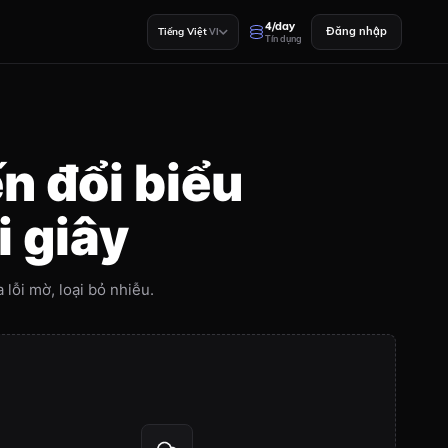
4/day
Đăng nhập
Tiếng Việt
VI
Tín dụng
n đổi biểu
i giây
lỗi mờ, loại bỏ nhiễu.