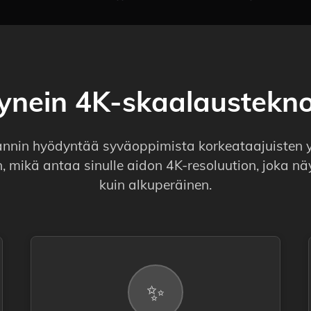
tynein 4K-skaalaustekno
nin hyödyntää syväoppimista korkeataajuisten y
, mikä antaa sinulle aidon 4K-resoluution, joka 
kuin alkuperäinen.
✨