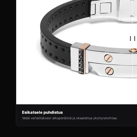
Esikatsele puhdistus
Vedä vertaillaksesi alkuperäistä ja skaalattua yksityiskohtaa.