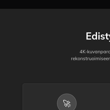
Edis
4K-kuvanparan
rekonstruoimiseen
🚀