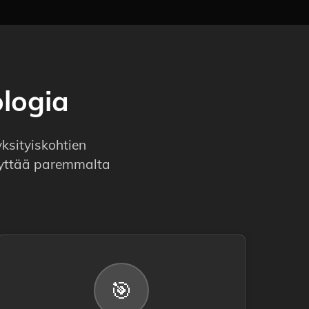
logia
ksityiskohtien
näyttää paremmalta
🎯