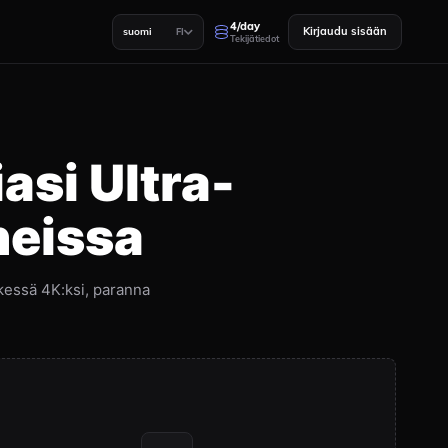
4/day
Kirjaudu sisään
suomi
FI
Tekijätiedot
asi Ultra-
neissa
kessä 4K:ksi, paranna