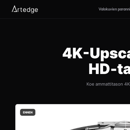
Valokuvien parann
4K-Upscal
HD-ta
Koe ammattitason 4K-
ENNEN