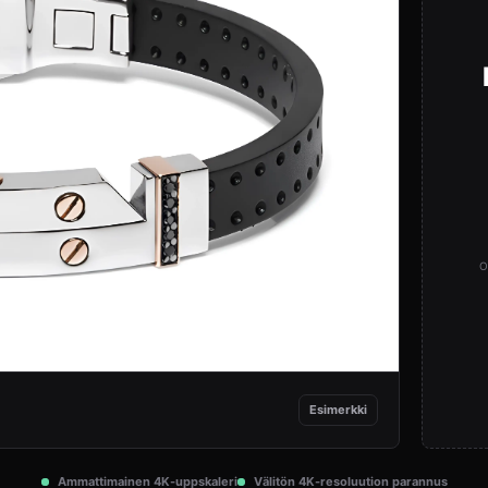
O
Esimerkki
Ammattimainen 4K-uppskaleri
Välitön 4K-resoluution parannus