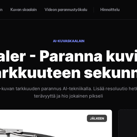
in
Kuvan skaalain
Videon parannustyökalu
Hinnoittelu
AI-KUVASKAALAIN
er - Paranna kuvi
rkkuuteen sekun
kuvan tarkkuuden parannus AI-tekniikalla. Lisää resoluutio het
terävyyttä ja hio jokainen pikseli
JÄLKEEN