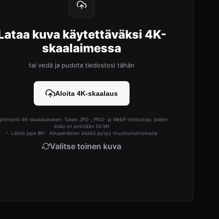
Lataa kuva käytettäväksi 4K-
skaalaimessa
tai vedä ja pudota tiedostosi tähän
Aloita 4K-skaalaus
ptimointi 4K-skaalaukseen: Tukee JPG-, PNG- ja WebP-tiedostoja, joiden
koko on enintään 50 Mt
Lähtö jopa 8K
Alkuperäinen sisältö pysyy muuttumattomana
Valitse toinen kuva