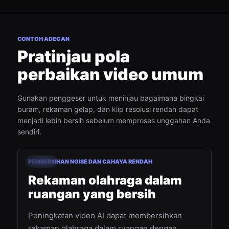
CONTOH ADEGAN
Pratinjau pola
perbaikan video umum
Gunakan penggeser untuk meninjau bagaimana bingkai
buram, rekaman gelap, dan klip resolusi rendah dapat
menjadi lebih bersih sebelum memproses unggahan Anda
sendiri.
00:18
PEMBERSIHAN NOISE DAN CAHAYA RENDAH
Sebelum
Setelah
Rekaman olahraga dalam
ruangan yang bersih
Peningkatan video AI dapat membersihkan
rekaman olahraga dalam ruangan dengan