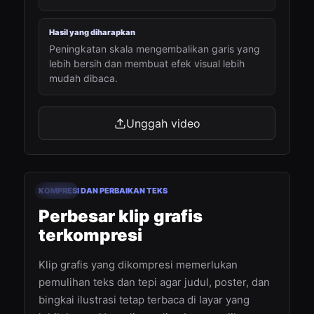
Hasil yang diharapkan
Peningkatan skala mengembalikan garis yang
lebih bersih dan membuat efek visual lebih
mudah dibaca.
Unggah video
00:15
KOMPRESI DAN PERBAIKAN TEKS
Sebelum
Setelah
Perbesar klip grafis
terkompresi
Klip grafis yang dikompresi memerlukan
pemulihan teks dan tepi agar judul, poster, dan
bingkai ilustrasi tetap terbaca di layar yang